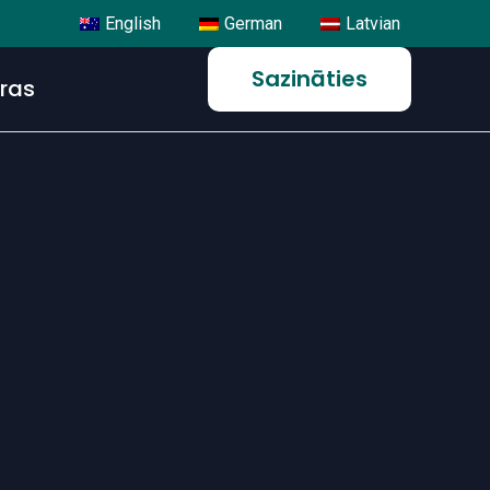
English
German
Latvian
Sazināties
eras