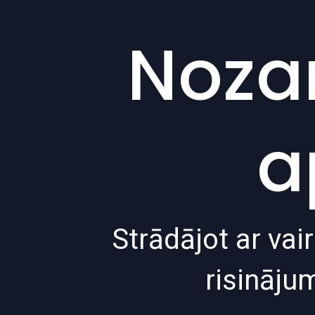
Noza
a
Strādājot ar va
risināju