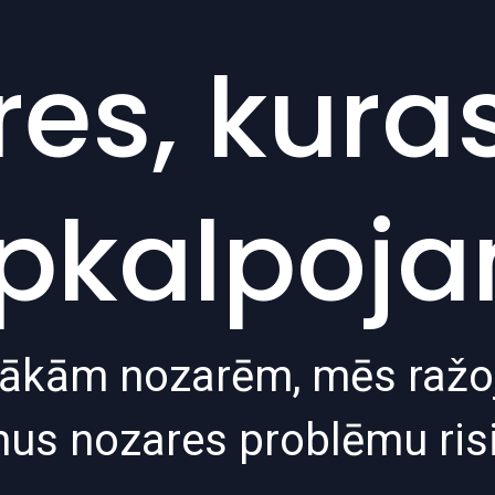
res, kura
pkalpoj
irākām nozarēm, mēs ražo
mus nozares problēmu ris