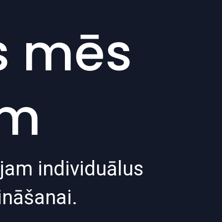
s mēs
am
jam individuālus
ināšanai.