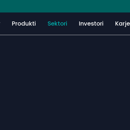
r
Produkti
Sektori
Investori
Karj